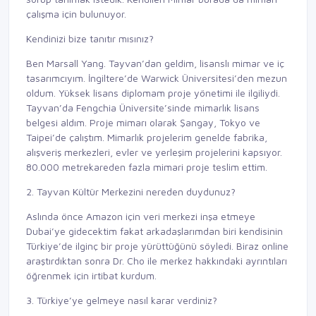
çalışma için bulunuyor.
Kendinizi bize tanıtır mısınız?
Ben Marsall Yang. Tayvan’dan geldim, lisanslı mimar ve iç
tasarımcıyım. İngiltere’de Warwick Üniversitesi’den mezun
oldum. Yüksek lisans diplomam proje yönetimi ile ilgiliydi.
Tayvan’da Fengchia Üniversite’sinde mimarlık lisans
belgesi aldım. Proje mimarı olarak Şangay, Tokyo ve
Taipei’de çalıştım. Mimarlık projelerim genelde fabrika,
alışveriş merkezleri, evler ve yerleşim projelerini kapsıyor.
80.000 metrekareden fazla mimari proje teslim ettim.
2. Tayvan Kültür Merkezini nereden duydunuz?
Aslında önce Amazon için veri merkezi inşa etmeye
Dubai’ye gidecektim fakat arkadaşlarımdan biri kendisinin
Türkiye’de ilginç bir proje yürüttüğünü söyledi. Biraz online
araştırdıktan sonra Dr. Cho ile merkez hakkındaki ayrıntıları
öğrenmek için irtibat kurdum.
3. Türkiye’ye gelmeye nasıl karar verdiniz?