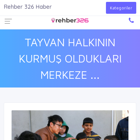
Rehber 326 Haber
Firma Ekle
Kayıt Ol
Giriş Yap
Kategoriler
TAYVAN HALKININ
KURMUŞ OLDUKLARI
MERKEZE ...