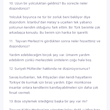
10. Uzun bir yolculuktan geldiniz? Bu süreçte neler
düşündünüz?
Yolculuk boyunca ne tür bir zorluk beni bekliyor diye
düşündüm. İstanbul’dan Hatay’a uçarken tek yabancı
yolcunun kendim olduğunu fark ettim. Bir Türk benimle çok
arkadaşça konuştu. Bu benim için harika bir işaretti.
11. Tayvan Merkezi’ni gördükten sonra neler hissettiniz ve
düşündünüz?
Yardım edebileceğim birçok şey var. Umarım yardım
edebilirim çünkü merkezdeki ünitelerin çoğu hala boş.
12. Suriyeli Mülteciler hakkında ne düşünüyorsunuz?
Savaş kurbanları, tek ihtiyaçları olan kendi hayatlarını
Türkiye’de kurmak için biraz yardım. Eğer mümkünse
insanlar onlara kendilerini kanıtlayabilmeleri için daha çok
fırsat vermeli.
13. Bize söylemek istediğiniz başka bir şey var mı?
Tayvan Kültür Merkezi’nin yönetimi kolay değil. Lütfen bize