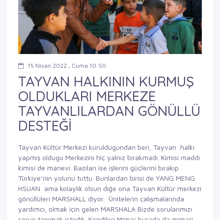
15 Nisan 2022 , Cuma 10:50
TAYVAN HALKININ KURMUŞ
OLDUKLARI MERKEZE
TAYVANLILARDAN GÖNÜLLÜ
DESTEĞİ
Tayvan Kültür Merkezi kuruldugundan beri, Tayvan halkı
yapmış oldugu Merkezini hiç yalnız bırakmadı. Kimisi maddi
kimisi de manevi. Bazıları ise işlerini güçlerini bırakıp .
Türkiye’nin yolunu tuttu. Bunlardan birisi de YANG MENG
HSUAN ama kolaylık olsun diğe ona Tayvan Kültür merkezi
gönüllüleri MARSHALL diyor. Ünitelerin çalışmalarında
yardımcı, olmak için gelen MARSHALA Bizde sorularımızı
sorup tanımak istedik. Kendileri Mimar burada da mimari