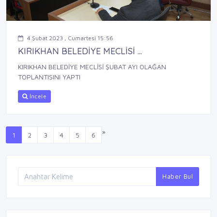
4 Şubat 2023 , Cumartesi 15:56
KIRIKHAN BELEDİYE MECLİSİ ...
KIRIKHAN BELEDİYE MECLİSİ ŞUBAT AYI OLAĞAN
TOPLANTISINI YAPTI
İncele
»
1
2
3
4
5
6
Haber Bul