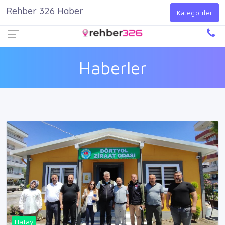
Rehber 326 Haber
Firma Ekle
Kayıt Ol
Giriş Yap
Kategoriler
Haberler
Hatay