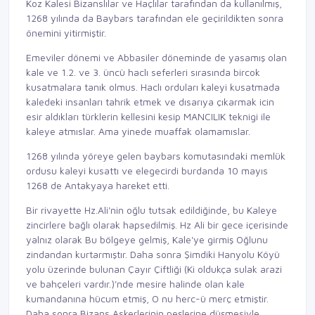
Koz Kalesi Bizanslılar ve Haçlılar tarafından da kullanılmış,
1268 yılında da Baybars tarafından ele geçirildikten sonra
önemini yitirmiştir.
Emeviler dönemi ve Abbasiler döneminde de yasamış olan
kale ve 1.2. ve 3. üncü haclı seferleri sırasında bircok
kusatmalara tanık olmus. Haclı orduları kaleyi kusatmada
kaledeki insanları tahrik etmek ve dısarıya çıkarmak icin
esir aldıkları türklerin kellesini kesip MANCILIK teknigi ile
kaleye atmıslar. Ama yinede muaffak olamamıslar.
1268 yılında yöreye gelen baybars komutasındaki memlük
ordusu kaleyi kusattı ve elegecirdi burdanda 10 mayıs
1268 de Antakyaya hareket etti.
Bir rivayette Hz.Ali'nin oğlu tutsak edildiğinde, bu Kaleye
zincirlere bağlı olarak hapsedilmiş. Hz Ali bir gece içerisinde
yalnız olarak Bu bölgeye gelmiş, Kale'ye girmiş Oğlunu
zindandan kurtarmıştır. Daha sonra Şimdiki Hanyolu Köyü
yolu üzerinde bulunan Çayır Çiftliği (Ki oldukça sulak arazi
ve bahçeleri vardır.)'nde mesire halinde olan kale
kumandanına hücum etmiş, O nu herc-ü merç etmiştir.
Daha sonra Bizans Askerlerinin peşlerine düşmesiyle