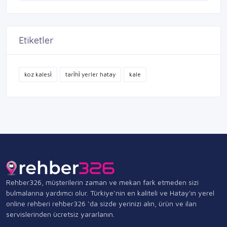
Etiketler
koz kalesi̇
tari̇hi̇ yerler hatay
kale
Rehber326, müşterilerin zaman ve mekan fark etmeden sizi
bulmalarına yardımcı olur. Türkiye’nin en kaliteli ve Hatay'ın yerel
online rehberi rehber326 ‘da sizde yerinizi alın, ürün ve ilan
servislerinden ücretsiz yararlanın.