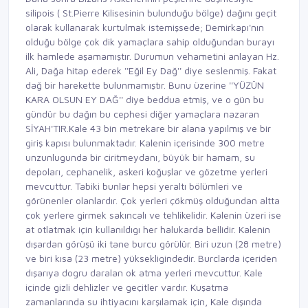
silipois ( St.Pierre Kilisesinin bulunduğu bölge) dağını geçit
olarak kullanarak kurtulmak istemişsede; Demirkapı'nın
olduğu bölge çok dik yamaçlara sahip olduğundan burayı
ilk hamlede aşamamıştır. Durumun vehametini anlayan Hz.
Ali, Dağa hitap ederek ''Eğil Ey Dağ'' diye seslenmiş. Fakat
dağ bir harekette bulunmamıştır. Bunu üzerine ''YÜZÜN
KARA OLSUN EY DAĞ'' diye beddua etmiş, ve o gün bu
gündür bu dağın bu cephesi diğer yamaçlara nazaran
SİYAH'TIR.Kale 43 bin metrekare bir alana yapılmış ve bir
giriş kapısı bulunmaktadır. Kalenin içerisinde 300 metre
unzunlugunda bir ciritmeydanı, büyük bir hamam, su
depoları, cephanelik, askeri koğuşlar ve gözetme yerleri
mevcuttur. Tabiki bunlar hepsi yeraltı bölümleri ve
görünenler olanlardır. Çok yerleri çökmüş olduğundan altta
çok yerlere girmek sakıncalı ve tehlikelidir. Kalenin üzeri ise
at otlatmak için kullanıldıgı her halukarda bellidir. Kalenin
dışardan görüşü iki tane burcu görülür. Biri uzun (28 metre)
ve biri kısa (23 metre) yüksekligindedir. Burclarda içeriden
dışarıya dogru daralan ok atma yerleri mevcuttur. Kale
içinde gizli dehlizler ve geçitler vardır. Kuşatma
zamanlarında su ihtiyacını karşılamak için, Kale dışında