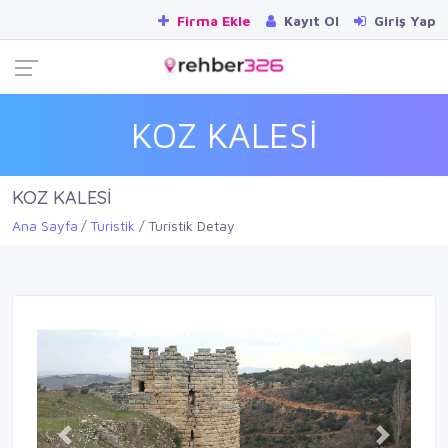
Firma Ekle
Kayıt Ol
Giriş Yap
KOZ KALESİ
KOZ KALESİ
Ana Sayfa
Turistik
Turistik Detay
Previous
Next