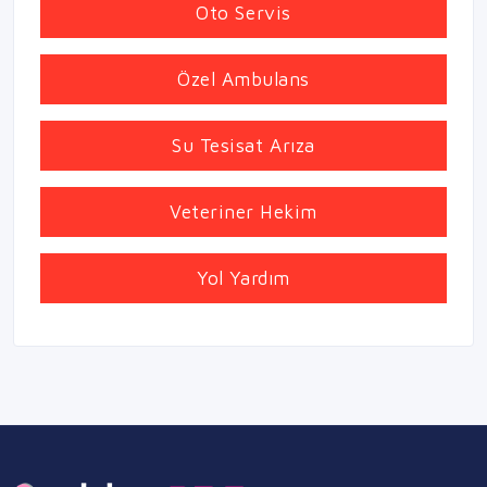
Oto Servis
Özel Ambulans
Su Tesisat Arıza
Veteriner Hekim
Yol Yardım