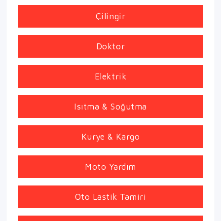
Çilingir
Doktor
Elektrik
Isıtma & Soğutma
Kurye & Kargo
Moto Yardım
Oto Lastik Tamiri