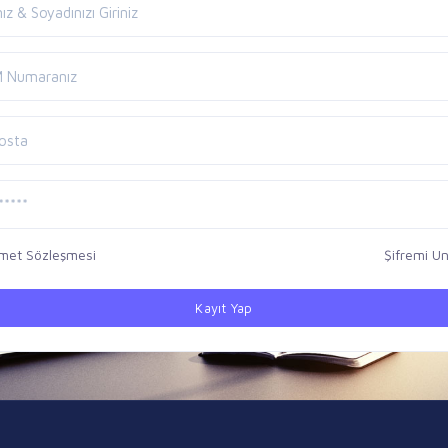
met Sözleşmesi
Şifremi U
Kayıt Yap