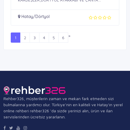
NMAĞAZALARI,AYAKKABI VE ...
Hatay/Dörtyol
»
1
2
3
4
5
6
Rehber326, müşterilerin zaman ve mekan fark etmeden sizi
bulmalarına yardımcı olur. Türkiye’nin en kaliteli ve Hatay'ın yerel
online rehberi rehber326 ‘da sizde yerinizi alın, ürün ve ilan
servislerinden ücretsiz yararlanın.