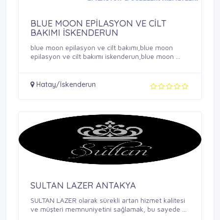
BLUE MOON EPİLASYON VE CİLT
BAKIMI İSKENDERUN
blue moon epilasyon ve cilt bakımı,blue moon
epilasyon ve cilt bakımı iskenderun,blue moon ...
Hatay/İskenderun
SULTAN LAZER ANTAKYA
SULTAN LAZER olarak sürekli artan hizmet kalitesi
ve müşteri memnuniyetini sağlamak, bu sayede ...