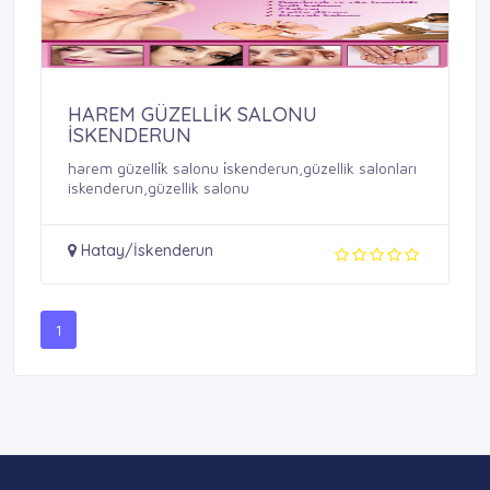
HAREM GÜZELLİK SALONU
İSKENDERUN
harem güzelli̇k salonu i̇skenderun,güzellik salonları
iskenderun,güzellik salonu
Hatay/İskenderun
1