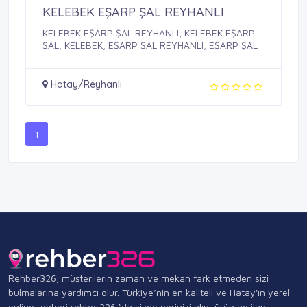
KELEBEK EŞARP ŞAL REYHANLI
KELEBEK EŞARP ŞAL REYHANLI, KELEBEK EŞARP
ŞAL, KELEBEK, EŞARP ŞAL REYHANLI, EŞARP ŞAL
Hatay/Reyhanlı
1
Rehber326, müşterilerin zaman ve mekan fark etmeden sizi
bulmalarına yardımcı olur. Türkiye’nin en kaliteli ve Hatay'ın yerel
online rehberi rehber326 ‘da sizde yerinizi alın, ürün ve ilan