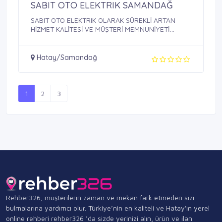
SABIT OTO ELEKTRIK SAMANDAĞ
SABIT OTO ELEKTRIK OLARAK SÜREKLİ ARTAN
HİZMET KALİTESİ VE MÜŞTERİ MEMNUNİYETİ
SAĞLAMAK, ...
Hatay/Samandağ
1
2
3
Rehber326, müşterilerin zaman ve mekan fark etmeden sizi
bulmalarına yardımcı olur. Türkiye’nin en kaliteli ve Hatay'ın yerel
online rehberi rehber326 ‘da sizde yerinizi alın, ürün ve ilan