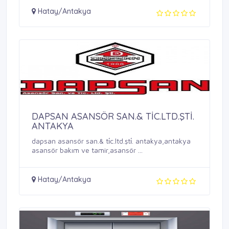
Hatay/Antakya
DAPSAN ASANSÖR SAN.& TİC.LTD.ŞTİ.
ANTAKYA
dapsan asansör san.& ti̇c.ltd.şti̇. antakya,antakya
asansör bakım ve tamir,asansör ...
Hatay/Antakya