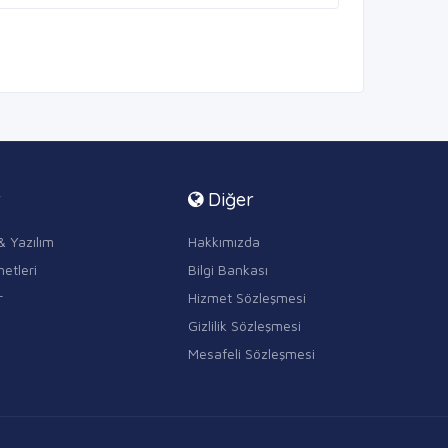
r
Diğer
& Yazılım
Hakkımızda
etleri
Bilgi Bankası
r
Hizmet Sözleşmesi
Gizlilik Sözleşmesi
Mesafeli Sözleşmesi