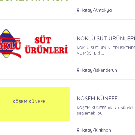
Hatay/Antakya
KÖKLÜ SÜT ÜRÜNLER
KÖKLÜ SÜT ÜRÜNLERİ İSKEND
VE MÜŞTERİ ...
Hatay/İskenderun
KÖŞEM KÜNEFE
KÖŞEM KÜNEFE
KÖŞEM KÜNEFE olarak sürekli a
sağlamak, bu ...
Hatay/Kırıkhan