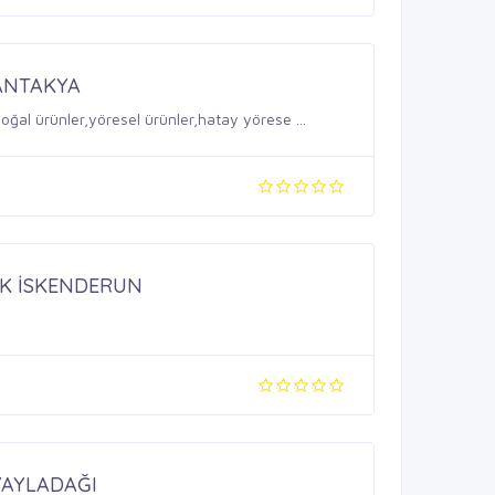
ANTAKYA
,doğal ürünler,yöresel ürünler,hatay yörese ...
İK İSKENDERUN
YAYLADAĞI