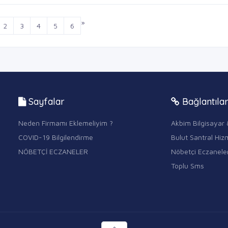
»
2
3
4
5
6
Sayfalar
Bağlantıla
Neden Firmamı Eklemeliyim ?
Akbim Bilgisayar 
COVID-19 Bilgilendirme
Bulut Santral Hizm
NÖBETÇİ ECZANELER
Nöbetçi Eczanele
Toplu Sms