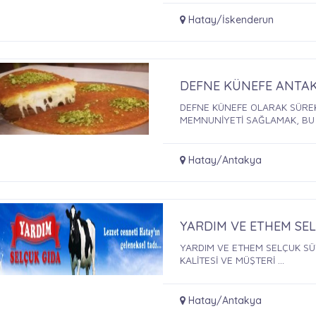
Hatay/İskenderun
DEFNE KÜNEFE ANTA
DEFNE KÜNEFE OLARAK SÜREKLİ ARTAN HİZMET KALİTESİ VE MÜŞTERİ
MEMNUNİYETİ SAĞLAMAK, BU .
Hatay/Antakya
YARDIM VE ETHEM SE
YARDIM VE ETHEM SELÇUK SÜ
KALİTESİ VE MÜŞTERİ ...
Hatay/Antakya