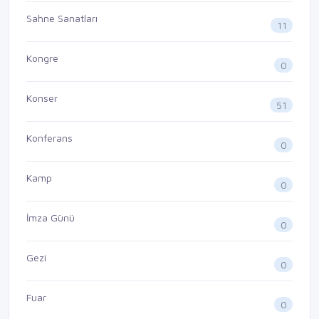
Sahne Sanatları
11
Kongre
0
Konser
51
Konferans
0
Kamp
0
İmza Günü
0
Gezi
0
Fuar
0