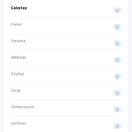
Çalıştay
0
Panel
0
Yarışma
0
Webiner
0
Söyleşi
0
Sergi
0
Sempozyum
0
Seminer
0