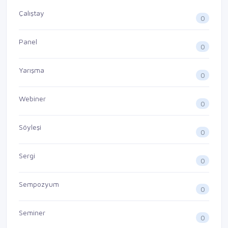
Çalıştay
0
Panel
0
Yarışma
0
Webiner
0
Söyleşi
0
Sergi
0
Sempozyum
0
Seminer
0