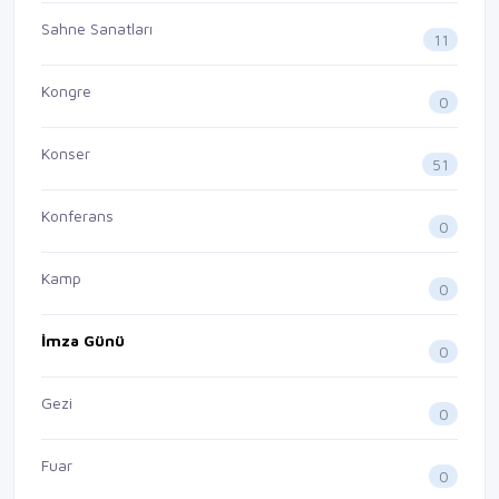
Sahne Sanatları
11
Kongre
0
Konser
51
Konferans
0
Kamp
0
İmza Günü
0
Gezi
0
Fuar
0