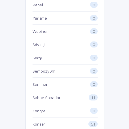
0
Panel
0
Yarışma
0
Webiner
0
Söyleşi
0
Sergi
0
Sempozyum
0
Seminer
11
Sahne Sanatları
0
Kongre
51
Konser