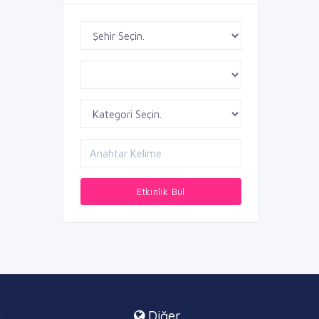
Etkinlik Bul
r
Diğer