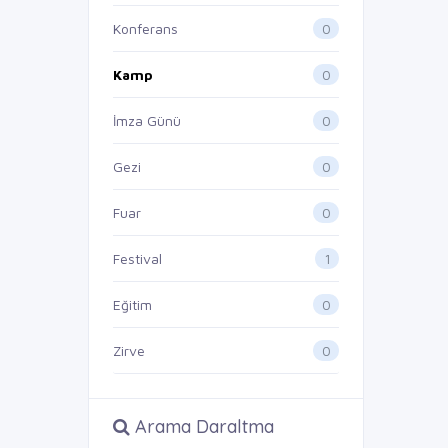
0
Konferans
0
Kamp
0
İmza Günü
0
Gezi
0
Fuar
1
Festival
0
Eğitim
0
Zirve
Arama Daraltma