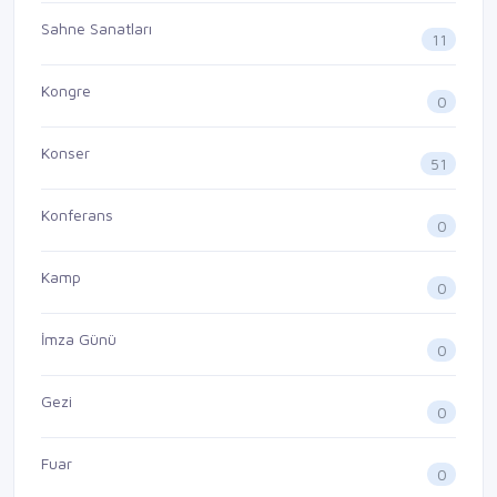
Sahne Sanatları
11
Kongre
0
Konser
51
Konferans
0
Kamp
0
İmza Günü
0
Gezi
0
Fuar
0