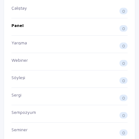
Çalıştay
0
Panel
0
Yarışma
0
Webiner
0
Söyleşi
0
Sergi
0
Sempozyum
0
Seminer
0