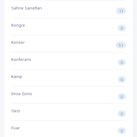
Sahne Sanatları
11
Kongre
0
Konser
51
Konferans
0
Kamp
0
İmza Günü
0
Gezi
0
Fuar
0