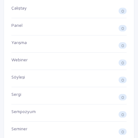
Çalıştay
0
Panel
0
Yarışma
0
Webiner
0
Söyleşi
0
Sergi
0
Sempozyum
0
Seminer
0