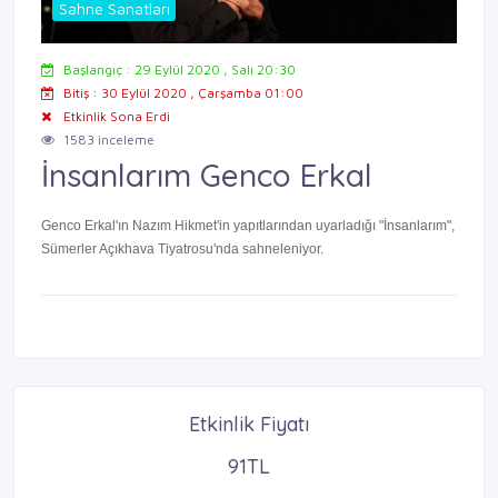
Sahne Sanatları
Başlangıç : 29 Eylül 2020 , Salı 20:30
Bitiş : 30 Eylül 2020 , Çarşamba 01:00
Etkinlik Sona Erdi
1583 inceleme
İnsanlarım Genco Erkal
Genco Erkal'ın Nazım Hikmet'in yapıtlarından uyarladığı "İnsanlarım",
Sümerler Açıkhava Tiyatrosu'nda sahneleniyor.
Etkinlik Fiyatı
91TL