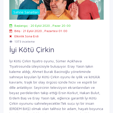
Sahne Sanatları
Başlangıç : 20 Eylül 2020 , Pazar 20:00
Bitiş : 21 Eylül 2020 , Pazartesi 01:00
Etkinlik Sona Erdi
1373 inceleme
İyi Kötü Çirkin
İyi Kötü Çirkin tiyatro oyunu, Sümer Açıkhava
Tiyatrosunda izleyicisiyle buluşuyor. Eray Yasin Işıkın
kaleme aldığı, Ahmet Burak Bacinoğlu yönetiminde
sahneye koyulan İyi Kötü Çirkin oyunu ile iyilik ve kötülük
kavramı; trajik bir olay örgüsü içinde hiciv ve espirili bir
dille anlatılıyor. Seyircinin televizyon ekranlarından ve
beyaz perdelerden takip ettiği Ersin Korkut, Hakan Bulut,
Erdem Baş ve Eray Yasin Işık; eğlence garantili İyi Kötü
Çirkin oyununu sahneleyecekler.Tek suçu iyi bir insan
(ERDEM BAŞ) olmak olan talihsiz bir adam, hayatı boyunca