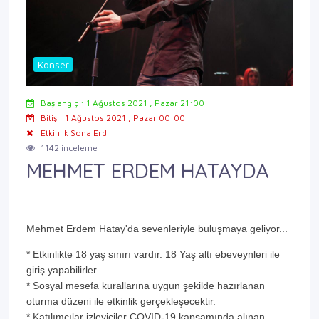
Konser
Başlangıç : 1 Ağustos 2021 , Pazar 21:00
Bitiş : 1 Ağustos 2021 , Pazar 00:00
Etkinlik Sona Erdi
1142 inceleme
MEHMET ERDEM HATAYDA
Mehmet Erdem Hatay'da sevenleriyle buluşmaya geliyor...
* Etkinlikte 18 yaş sınırı vardır. 18 Yaş altı ebeveynleri ile
giriş yapabilirler.
* Sosyal mesefa kurallarına uygun şekilde hazırlanan
oturma düzeni ile etkinlik gerçekleşecektir.
* Katılımcılar izleyiciler COVID-19 kapsamında alınan