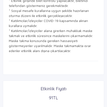
* Etkinlik girişinde bilet kontrolü yapılacaktır, biletinizi
telefondan göstermeniz gerekmektedir.
* Sosyal mesafe kurallarına uygun şekilde hazırlanan
oturma düzeni ile etkinlik gerçekleşecektir.
* Katılımcılar/izleyiciler COVID-19 kapsamında alınan
kurallara uymalıdır.
* Katılımcılar/izleyiciler alana girerken muhakkak maske
takmalı ve etkinlik süresince maskelerini çıkarmamalıdır.
Maske takma konusunda gereken hassasiyeti
göstermeyenler uyarılmalıdır. Maske takmamakta ısrar
edenler etkinlik alanı dışına çıkartılacaktır.
Etkinlik Fiyatı
91TL