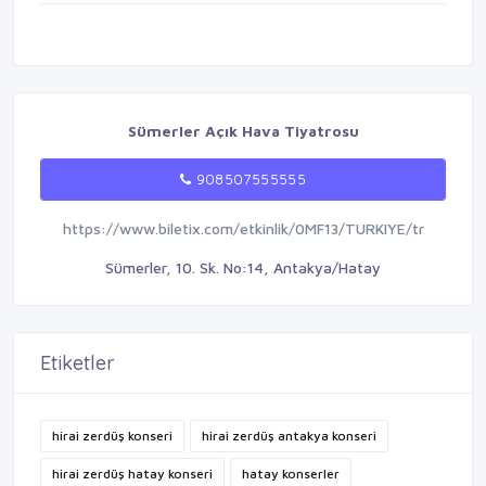
Sümerler Açık Hava Tiyatrosu
908507555555
https://www.biletix.com/etkinlik/0MF13/TURKIYE/tr
Sümerler, 10. Sk. No:14, Antakya/Hatay
Etiketler
hirai zerdüş konseri
hirai zerdüş antakya konseri
hirai zerdüş hatay konseri
hatay konserler