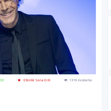
:00
Etkinlik Sona Erdi
1319 inceleme