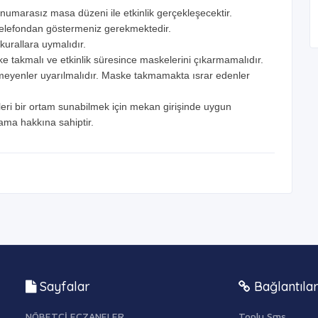
numarasız masa düzeni ile etkinlik gerçekleşecektir.
izi telefondan göstermeniz gerekmektedir.
kurallara uymalıdır.
ke takmalı ve etkinlik süresince maskelerini çıkarmamalıdır.
yenler uyarılmalıdır. Maske takmamakta ısrar edenler
leri bir ortam sunabilmek için mekan girişinde uygun
mama hakkına sahiptir.
Sayfalar
Bağlantıla
NÖBETÇİ ECZANELER
Toplu Sms