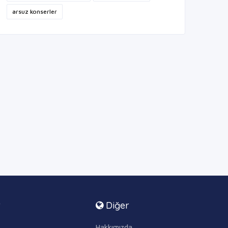
arsuz konserler
r
Diğer
Hakkımızda