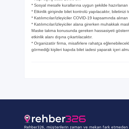
* Sosyal mesafe kurallarına uygun şekilde hazırlanan 
* Etkinlik girişinde bilet kontrolü yapılacaktır, biletin
* Katılımcılar/izleyiciler COVID-19 kapsamında alınan 
* Katılımcılar/izleyiciler alana girerken muhakkak mas
Maske takma konusunda gereken hassasiyeti gösterme
etkinlik alanı dışına çıkartılacaktır.
* Organizatör firma, misafirlere rahatça eğlenebilecek
görmediği kişileri kapıda bilet iadesi yaparak içeri al
Rehber326, müşterilerin zaman ve mekan fark etmeden