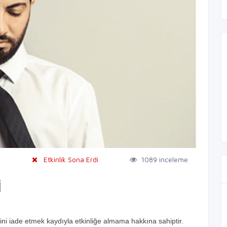
0
Etkinlik Sona Erdi
1089 inceleme
İ
tini iade etmek kaydıyla etkinliğe almama hakkına sahiptir.