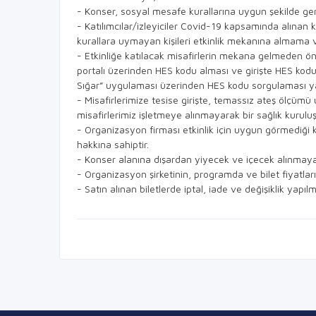
- Konser, sosyal mesafe kurallarına uygun şekilde ger
- Katılımcılar/izleyiciler Covid-19 kapsamında alınan 
kurallara uymayan kişileri etkinlik mekanına almama
- Etkinliğe katılacak misafirlerin mekana gelmeden 
portalı üzerinden HES kodu alması ve girişte HES kodu
Sığar” uygulaması üzerinden HES kodu sorgulaması ya
- Misafirlerimize tesise girişte, temassız ateş ölçü
misafirlerimiz işletmeye alınmayarak bir sağlık kurulu
- Organizasyon firması etkinlik için uygun görmediği k
hakkına sahiptir.
- Konser alanına dışardan yiyecek ve içecek alınmaya
- Organizasyon şirketinin, programda ve bilet fiyatlar
- Satın alınan biletlerde iptal, iade ve değişiklik yapı