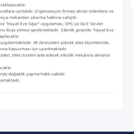
çekleşecektir.
kurallara uymalıdır. Organizasyon firması alınan önlemlere ve
 veya mekandan çıkarma hakkına sahiptir.
önce “Hayat Eve Sığar” uygulaması, SMS ya da E-Devlet
nu ibraz etmesi gerekmektedir. Etkinlik girişinde “Hayat Eve
pılacaktır.
mü uygulanmaktadır. 38 dereceden yüksek ateş ölçümlerinde,
şuna başvurması için uyarılmaktadır.
işileri, bilet ücretini iade ederek etkinlik mekanına almama
caktır.
ında değişiklik yapma hakkı saklıdır.
lmamaktadır.