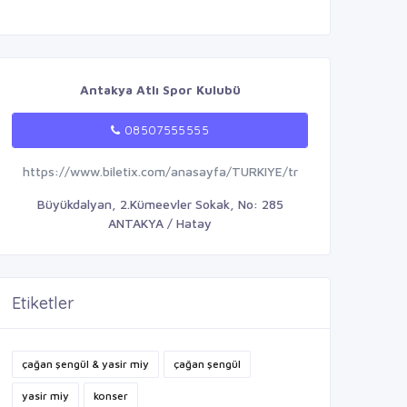
Antakya Atlı Spor Kulubü
08507555555
https://www.biletix.com/anasayfa/TURKIYE/tr
Büyükdalyan, 2.Kümeevler Sokak, No: 285
ANTAKYA / Hatay
Etiketler
çağan şengül & yasir miy
çağan şengül
yasir miy
konser