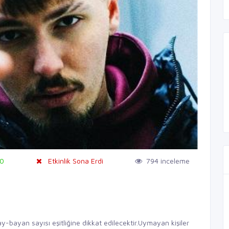
00
Etkinlik Sona Erdi
794 inceleme
ay-bayan sayısı eşitliğine dikkat edilecektir.Uymayan kişiler