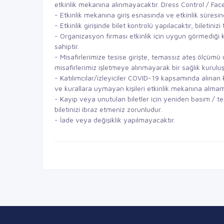
etkinlik mekanına alınmayacaktır. Dress Control / Fac
- Etkinlik mekanına giriş esnasında ve etkinlik süres
- Etkinlik girişinde bilet kontrolü yapılacaktır, biletini
- Organizasyon firması etkinlik için uygun görmediği ki
sahiptir.
- Misafirlerimize tesise girişte, temassız ateş ölçü
misafirlerimiz işletmeye alınmayarak bir sağlık kurulu
- Katılımcılar/izleyiciler COVID-19 kapsamında alınan
ve kurallara uymayan kişileri etkinlik mekanına alm
- Kayıp veya unutulan biletler için yeniden basım / te
biletinizi ibraz etmeniz zorunludur.
- İade veya değişiklik yapılmayacaktır.