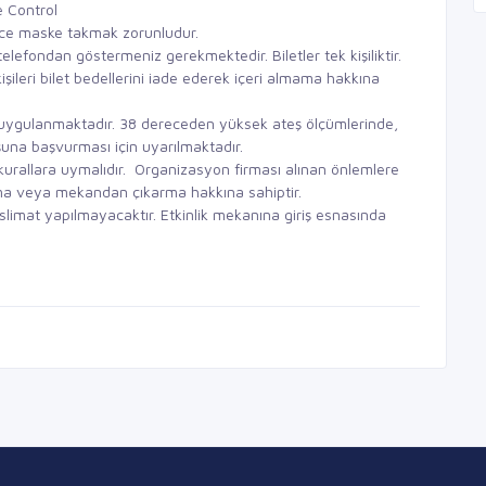
e Control
ince maske takmak zorunludur.
zi telefondan göstermeniz gerekmektedir. Biletler tek kişiliktir.
şileri bilet bedellerini iade ederek içeri almama hakkına
mü uygulanmaktadır. 38 dereceden yüksek ateş ölçümlerinde,
şuna başvurması için uyarılmaktadır.
 kurallara uymalıdır. Organizasyon firması alınan önlemlere
ama veya mekandan çıkarma hakkına sahiptir.
slimat yapılmayacaktır. Etkinlik mekanına giriş esnasında