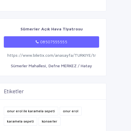
Sümerler Açık Hava Tiyatrosu
08507555555
https://www.biletix.com/anasayfa/TURKIYE/tr
Sümerler Mahallesi, Defne MERKEZ / Hatay
Etiketler
onur erol ile karamela sepeti
onur erol
karamela sepeti
konserler