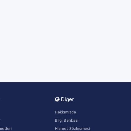
r
Diğer
Hakkımızda
r
Bilgi Bankası
metleri
Hizmet Sözleşmesi