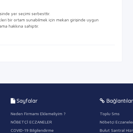
sinde yer seçimi serbesttir.
kleri bir ortam sunabilmek için mekan girişinde uygun
mama hakkına sahiptir.
Sayfalar
Bağlantıla
Neden Firmamı Eklemeliyim ?
Toplu Sms
NÖBETÇİ ECZANELER
Nöbetçi Eczanele
COVID-19 Bilgilendirme
Bulut Santral Hiz