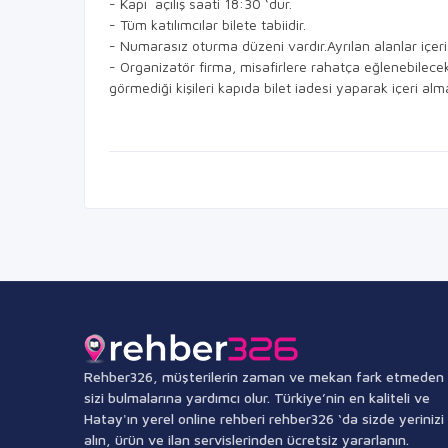
- Kapı açılış saati 18:30 ‘dur.
- Tüm katılımcılar bilete tabiidir.
- Numarasız oturma düzeni vardır.Ayrılan alanlar içeri
- Organizatör firma, misafirlere rahatça eğlenebilece
görmediği kişileri kapıda bilet iadesi yaparak içeri al
Rehber326, müşterilerin zaman ve mekan fark etmeden
sizi bulmalarına yardımcı olur. Türkiye’nin en kaliteli ve
Hatay'ın yerel online rehberi rehber326 ‘da sizde yerinizi
alın, ürün ve ilan servislerinden ücretsiz yararlanın.