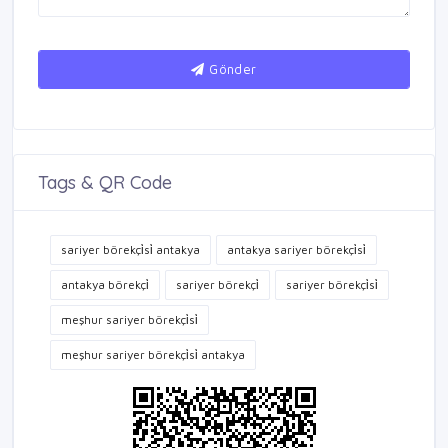
Gönder
Tags & QR Code
sariyer börekçi̇si̇ antakya
antakya sariyer börekçi̇si̇
antakya börekçi̇
sariyer börekçi̇
sariyer börekçi̇si̇
meşhur sariyer börekçi̇si̇
meşhur sariyer börekçi̇si̇ antakya