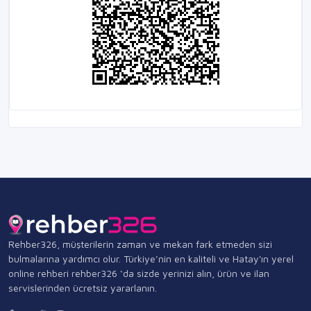
Rehber326, müşterilerin zaman ve mekan fark etmeden sizi
bulmalarına yardımcı olur. Türkiye’nin en kaliteli ve Hatay'ın yerel
online rehberi rehber326 ‘da sizde yerinizi alın, ürün ve ilan
servislerinden ücretsiz yararlanın.