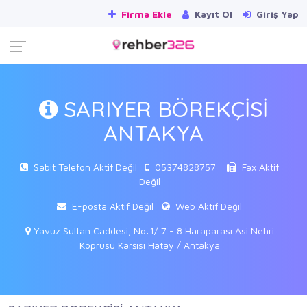
Firma Ekle
Kayıt Ol
Giriş Yap
SARIYER BÖREKÇİSİ
ANTAKYA
Sabit Telefon Aktif Değil
05374828757
Fax Aktif
Değil
E-posta Aktif Değil
Web Aktif Değil
Yavuz Sultan Caddesi, No:1/ 7 - 8 Haraparası Asi Nehri
Köprüsü Karşısı Hatay / Antakya