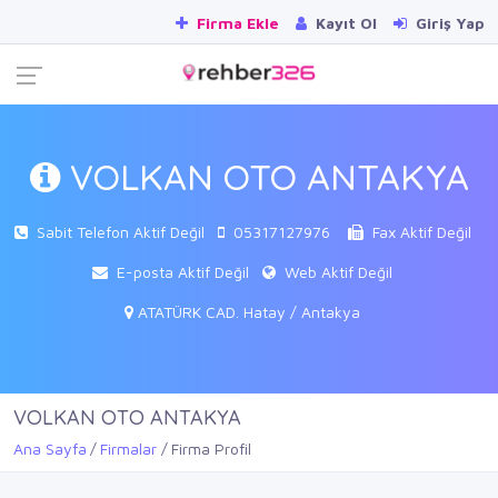
Firma Ekle
Kayıt Ol
Giriş Yap
VOLKAN OTO ANTAKYA
Sabit Telefon Aktif Değil
05317127976
Fax Aktif Değil
E-posta Aktif Değil
Web Aktif Değil
ATATÜRK CAD. Hatay / Antakya
VOLKAN OTO ANTAKYA
Ana Sayfa
Firmalar
Firma Profil