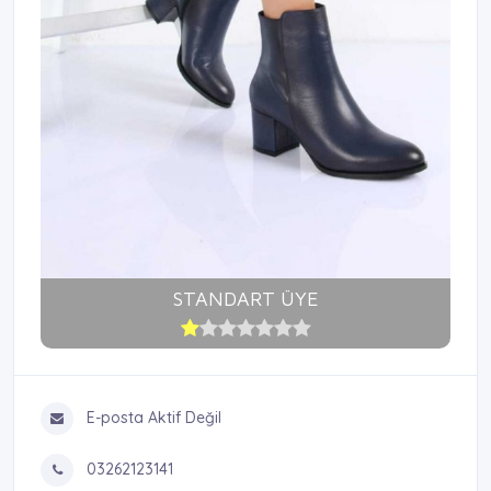
STANDART ÜYE
E-posta Aktif Değil
03262123141