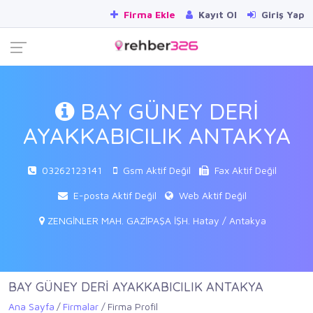
Firma Ekle
Kayıt Ol
Giriş Yap
BAY GÜNEY DERİ
AYAKKABICILIK ANTAKYA
03262123141
Gsm Aktif Değil
Fax Aktif Değil
E-posta Aktif Değil
Web Aktif Değil
ZENGİNLER MAH. GAZİPAŞA İŞH. Hatay / Antakya
BAY GÜNEY DERİ AYAKKABICILIK ANTAKYA
Ana Sayfa
Firmalar
Firma Profil