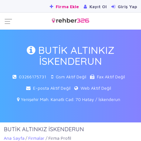
Firma Ekle
Kayıt Ol
Giriş Yap
BUTİK ALTINKIZ
İSKENDERUN
03266175731
Gsm Aktif Değil
Fax Aktif Değil
E-posta Aktif Değil
Web Aktif Değil
Yenişehir Mah. Kanatlı Cad. 70 Hatay / İskenderun
BUTİK ALTINKIZ İSKENDERUN
Ana Sayfa
Firmalar
Firma Profil