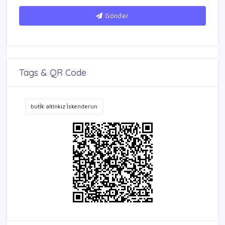
Gönder
Tags & QR Code
buti̇k altinkiz i̇skenderun