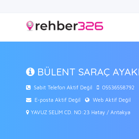
BÜLENT SARAÇ AYAK
Sabit Telefon Aktif Değil
05536558792
E-posta Aktif Değil
Web Aktif Değil
YAVUZ SELİM CD. NO:23 Hatay / Antakya