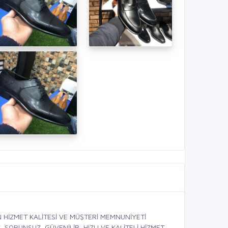
HİZMET KALİTESİ VE MÜŞTERİ MEMNUNİYETİ
SORUNSUZ, GÜVENİLİR, HIZLI VE KALİTELİ HİZMET