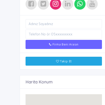
Firma Beni Arasın
Takip Et
Harita Konum