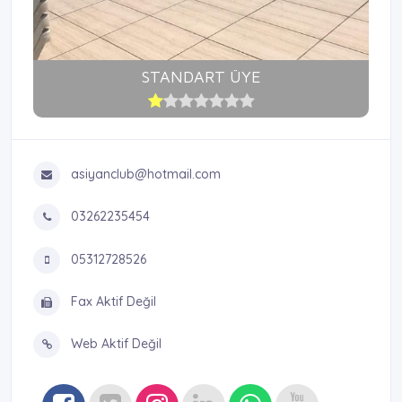
STANDART ÜYE
asiyanclub@hotmail.com
03262235454
05312728526
Fax Aktif Değil
Web Aktif Değil