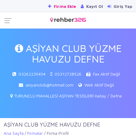
Firma Ekle
Kayıt Ol
Giriş Yap
AŞİYAN CLUB YÜZME
HAVUZU DEFNE
03262235454
05312728526
Fax Aktif Değil
asiyanclub@hotmail.com
Web Aktif Değil
TURUNÇLU MAHALLESİ AŞİYAN TESİSLERİ Hatay / Defne
AŞİYAN CLUB YÜZME HAVUZU DEFNE
Ana Sayfa
Firmalar
Firma Profil