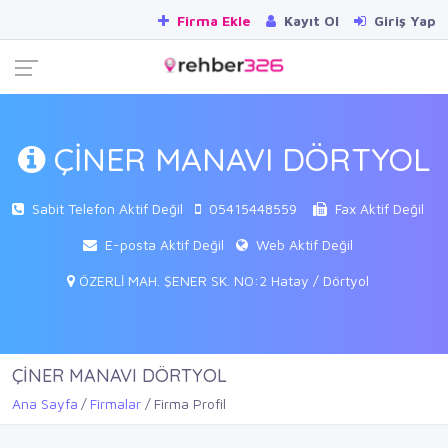
Firma Ekle
Kayıt Ol
Giriş Yap
ÇİNER MANAVI DÖRTYOL
Sabit Telefon Aktif Değil
05415448559
Fax Aktif Değil
E-posta Aktif Değil
Web Aktif Değil
ÖZERLİ MAH. ŞENER SK. NO:2 Hatay / Dörtyol
ÇİNER MANAVI DÖRTYOL
Ana Sayfa
Firmalar
Firma Profil