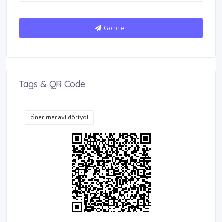
Gönder
Tags & QR Code
çi̇ner manavi dörtyol