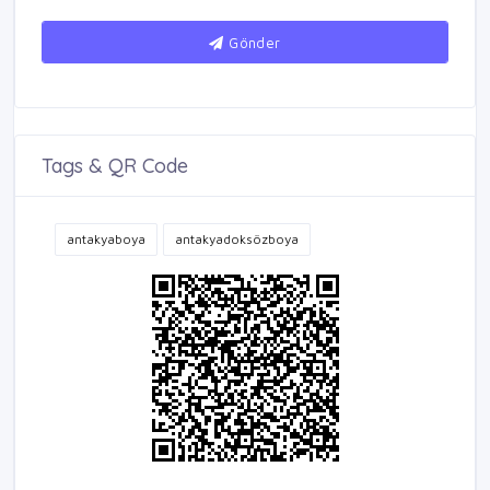
Gönder
Tags & QR Code
antakyaboya
antakyadoksözboya