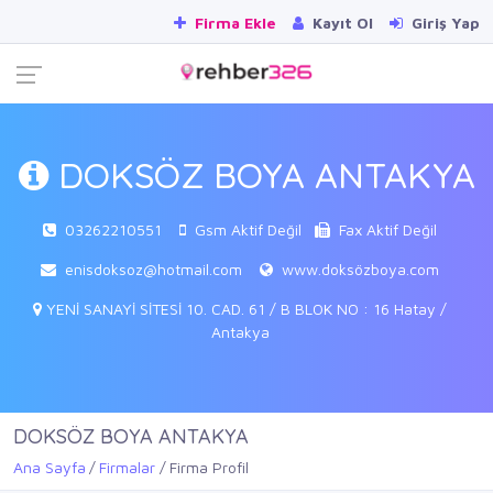
Firma Ekle
Kayıt Ol
Giriş Yap
DOKSÖZ BOYA ANTAKYA
03262210551
Gsm Aktif Değil
Fax Aktif Değil
enisdoksoz@hotmail.com
www.doksözboya.com
YENİ SANAYİ SİTESİ 10. CAD. 61 / B BLOK NO : 16 Hatay /
Antakya
DOKSÖZ BOYA ANTAKYA
Ana Sayfa
Firmalar
Firma Profil