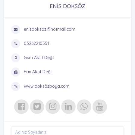
ENİS DOKSÖZ
enisdoksoz@hotmail.com
03262210551
Gsm Aktif Değil
Fax Aktif Değil
www.doksözboya.com