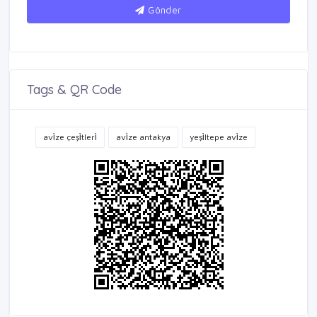
Gönder
Tags & QR Code
avi̇ze çeşi̇tleri̇
avi̇ze antakya
yeşi̇ltepe avi̇ze