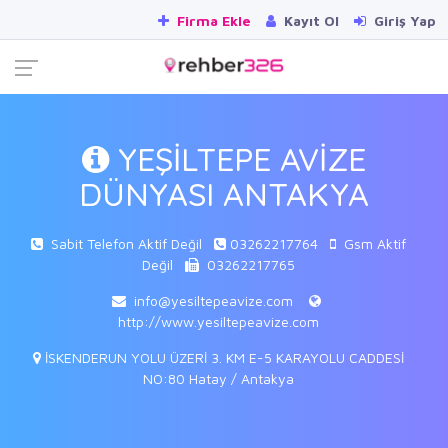
Firma Ekle
Kayıt Ol
Giriş Yap
YEŞİLTEPE AVİZE
DÜNYASI ANTAKYA
Sabit Telefon Aktif Değil
03262217764
Gsm Aktif
Değil
03262217765
info@yesiltepeavize.com
http://www.yesiltepeavize.com
İSKENDERUN YOLU ÜZERİ 3. KM E-5 KARAYOLU CADDESİ
NO:80 Hatay / Antakya