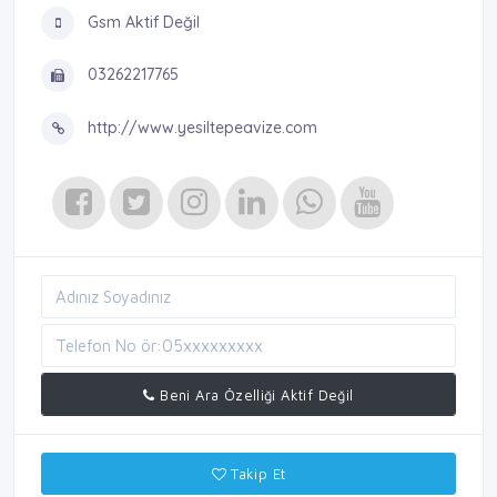
Gsm Aktif Değil
03262217765
http://www.yesiltepeavize.com
Beni Ara Özelliği Aktif Değil
Takip Et