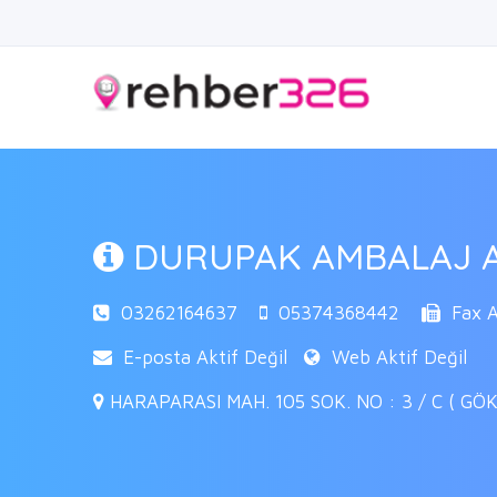
DURUPAK AMBALAJ 
03262164637
05374368442
Fax Ak
E-posta Aktif Değil
Web Aktif Değil
HARAPARASI MAH. 105 SOK. NO : 3 / C ( GÖK