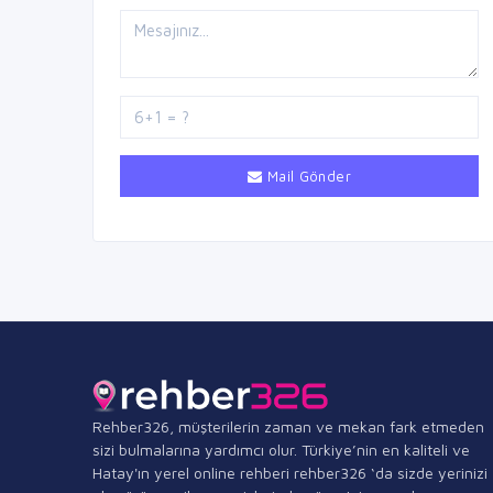
Mail Gönder
Rehber326, müşterilerin zaman ve mekan fark etmeden
sizi bulmalarına yardımcı olur. Türkiye’nin en kaliteli ve
Hatay'ın yerel online rehberi rehber326 ‘da sizde yerinizi