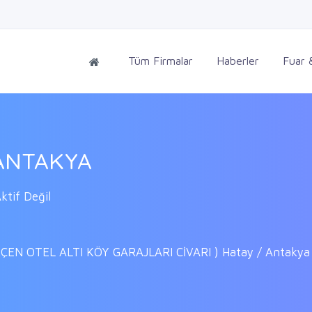
Tüm Firmalar
Haberler
Fuar &
ANTAKYA
tif Değil
ÇEN OTEL ALTI KÖY GARAJLARI CİVARI ) Hatay / Antakya