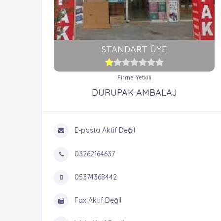
STANDART ÜYE
Firma Yetkili
DURUPAK AMBALAJ
E-posta Aktif Değil
03262164637
05374368442
Fax Aktif Değil