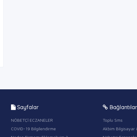
Sayfalar
Bağlantıla
NÖBETÇİ ECZANELER
Toplu Sms
COVID-19 Bilgilendirme
Akbim Bilgisayar 