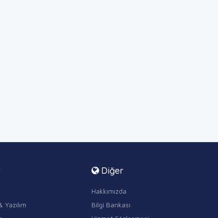
r
Diğer
Hakkımızda
& Yazılım
Bilgi Bankası