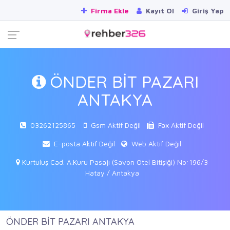
Firma Ekle
Kayıt Ol
Giriş Yap
ÖNDER BİT PAZARI
ANTAKYA
03262125865
Gsm Aktif Değil
Fax Aktif Değil
E-posta Aktif Değil
Web Aktif Değil
Kurtuluş Cad. A.Kuru Pasajı (Savon Otel Bitişiği) No:196/3
Hatay / Antakya
ÖNDER BİT PAZARI ANTAKYA