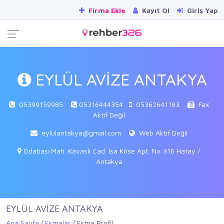
Firma Ekle
Kayıt Ol
Giriş Yap
EYLÜL AVİZE ANTAKYA
05399159985
05316444354
05362641183
Fax
Aktif Değil
eylulantakya@gmail.com
Web Aktif Değil
Odabaşı Mah. Kavaslı Cad. İsa Köse Apt. No:316 Hatay /
Antakya
EYLÜL AVİZE ANTAKYA
Ana Sayfa
Firmalar
Firma Profil