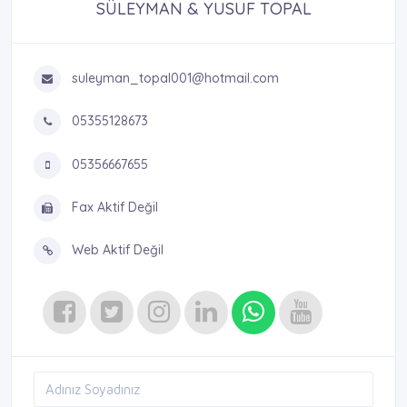
SÜLEYMAN & YUSUF TOPAL
suleyman_topal001@hotmail.com
05355128673
05356667655
Fax Aktif Değil
Web Aktif Değil