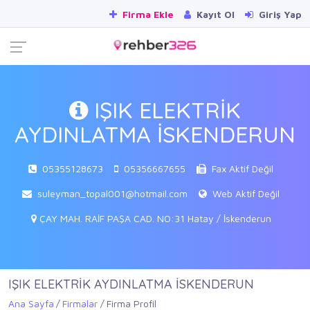
Firma Ekle
Kayıt Ol
Giriş Yap
IŞIK ELEKTRİK
AYDINLATMA İSKENDERUN
05355128673
05356667655
Fax Aktif Değil
suleyman_topal001@hotmail.com
Web Aktif Değil
ÇAY MAH. RAİF PAŞA CAD. NO:31 Hatay / İskenderun
IŞIK ELEKTRİK AYDINLATMA İSKENDERUN
Ana Sayfa
Firmalar
Firma Profil