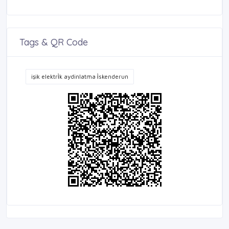
Tags & QR Code
işik elektri̇k aydinlatma i̇skenderun