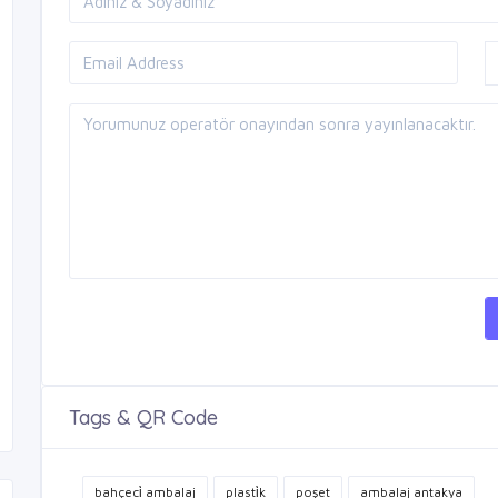
Tags & QR Code
bahçeci̇ ambalaj
plasti̇k
poşet
ambalaj antakya