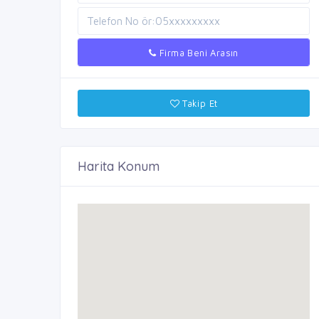
Firma Beni Arasın
Takip Et
Harita Konum