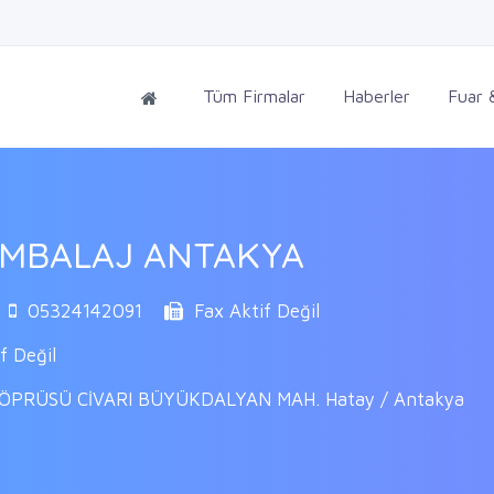
Tüm Firmalar
Haberler
Fuar &
AMBALAJ ANTAKYA
05324142091
Fax Aktif Değil
 Değil
ÖPRÜSÜ CİVARI BÜYÜKDALYAN MAH. Hatay / Antakya