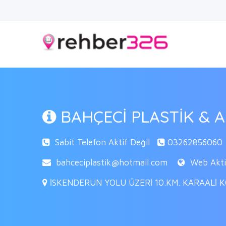
BAHÇECİ PLASTİK & 
Sabit Telefon Aktif Değil
03262856060
bahceciplastik@hotmail.com
Web Aktif
İSKENDERUN YOLU ÜZERİ 10.KM. KARAALİ K