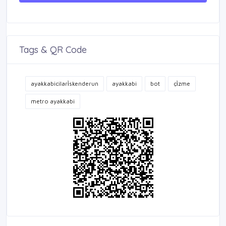
Tags & QR Code
ayakkabicilari̇skenderun
ayakkabi
bot
çi̇zme
metro ayakkabi