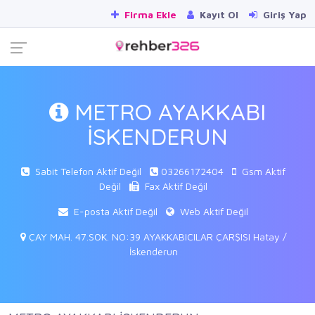
Firma Ekle
Kayıt Ol
Giriş Yap
METRO AYAKKABI
İSKENDERUN
Sabit Telefon Aktif Değil
03266172404
Gsm Aktif
Değil
Fax Aktif Değil
E-posta Aktif Değil
Web Aktif Değil
ÇAY MAH. 47.SOK. NO:39 AYAKKABICILAR ÇARŞISI Hatay /
İskenderun