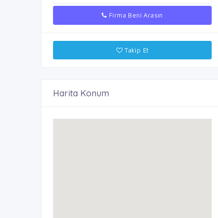
Firma Beni Arasın
Takip Et
Harita Konum