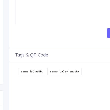
Tags & QR Code
samanlağlasti̇kçi̇
samandağayhanusta