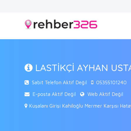
LASTİKÇİ AYHAN US
Sabit Telefon Aktif Değil
05355101240
E-posta Aktif Değil
Web Aktif Değil
Kuşalanı Girişi Kahiloğlu Mermer Karşısı Hat