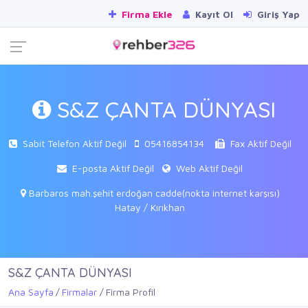
Firma Ekle
Kayıt Ol
Giriş Yap
S&Z ÇANTA DÜNYASI
Sabit Telefon Aktif Değil
05416854134
Fax Aktif Değil
E-posta Aktif Değil
Web Aktif Değil
Barbaros mah.şehit erdoğan cadde(nokta internet karşısı)
Hatay / Kırıkhan
S&Z ÇANTA DÜNYASI
Ana Sayfa
Firmalar
Firma Profil