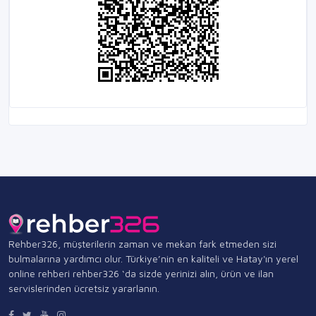
Rehber326, müşterilerin zaman ve mekan fark etmeden sizi
bulmalarına yardımcı olur. Türkiye’nin en kaliteli ve Hatay'ın yerel
online rehberi rehber326 ‘da sizde yerinizi alın, ürün ve ilan
servislerinden ücretsiz yararlanın.