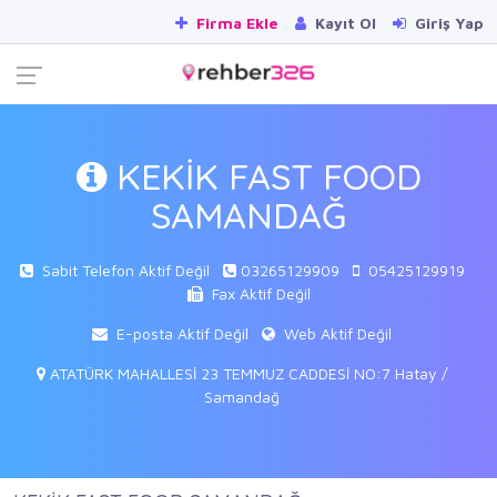
Firma Ekle
Kayıt Ol
Giriş Yap
KEKİK FAST FOOD
SAMANDAĞ
Sabit Telefon Aktif Değil
03265129909
05425129919
Fax Aktif Değil
E-posta Aktif Değil
Web Aktif Değil
ATATÜRK MAHALLESİ 23 TEMMUZ CADDESİ NO:7 Hatay /
Samandağ