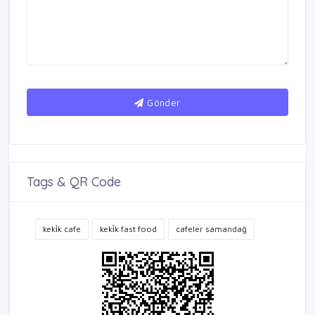
Gönder
Tags & QR Code
keki̇k cafe
keki̇k fast food
cafeler samandağ