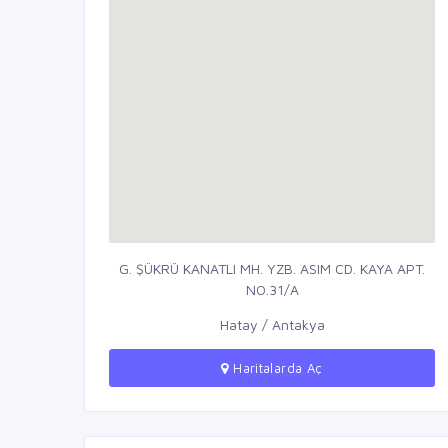
G. ŞÜKRÜ KANATLI MH. YZB. ASIM CD. KAYA APT.
NO.31/A
Hatay / Antakya
Haritalarda Aç