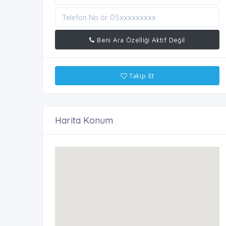
Beni Ara Özelliği Aktif Değil
Takip Et
Harita Konum