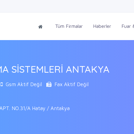
Tüm Firmalar
Haberler
Fuar &
MA SİSTEMLERİ ANTAKYA
Gsm Aktif Değil
Fax Aktif Değil
PT. NO.31/A Hatay / Antakya