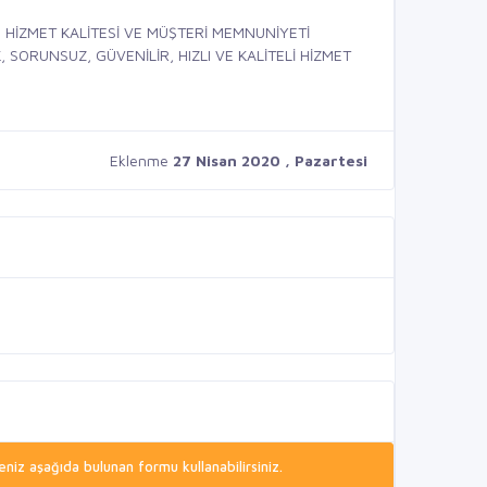
 HİZMET KALİTESİ VE MÜŞTERİ MEMNUNİYETİ
SORUNSUZ, GÜVENİLİR, HIZLI VE KALİTELİ HİZMET
Eklenme
27 Nisan 2020 , Pazartesi
niz aşağıda bulunan formu kullanabilirsiniz.