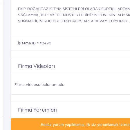
EKİP DOĞALGAZ ISITMA SİSTEMLERİ OLARAK SÜREKLİ ARTAN
SAĞLAMAK, BU SAYEDE MÜŞTERİLERİMİZİN GÜVENİNİ ALMAK, 
SUNMAK İÇİN SEKTÖRE EMİN ADIMLARLA DEVAM EDİYORUZ.
İşletme ID : #2490
Firma Videoları
Firma videosu bulunamadı.
Firma Yorumları
Henüz yorum yapılmamış, ilk siz yorumlamak isterse