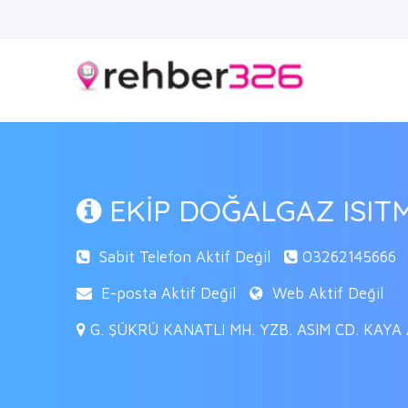
EKİP DOĞALGAZ ISIT
Sabit Telefon Aktif Değil
03262145666
E-posta Aktif Değil
Web Aktif Değil
G. ŞÜKRÜ KANATLI MH. YZB. ASIM CD. KAYA A