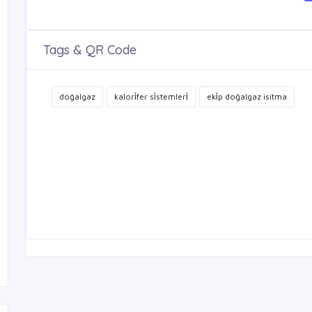
Tags & QR Code
doğalgaz
kalori̇fer si̇stemleri̇
eki̇p doğalgaz isitma