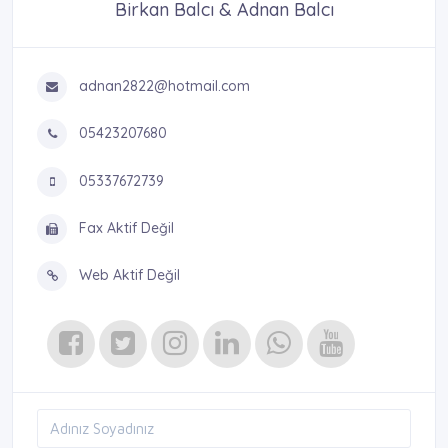
Birkan Balcı & Adnan Balcı
adnan2822@hotmail.com
05423207680
05337672739
Fax Aktif Değil
Web Aktif Değil