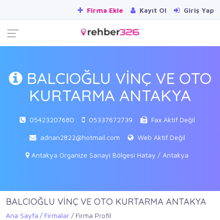
Firma Ekle
Kayıt Ol
Giriş Yap
BALCIOĞLU VİNÇ VE OTO
KURTARMA ANTAKYA
05423207680
05337672739
Fax Aktif Değil
adnan2822@hotmail.com
Web Aktif Değil
Antakya Organize Sanayi Bölgesi Hatay / Antakya
BALCIOĞLU VİNÇ VE OTO KURTARMA ANTAKYA
Ana Sayfa
Firmalar
Firma Profil