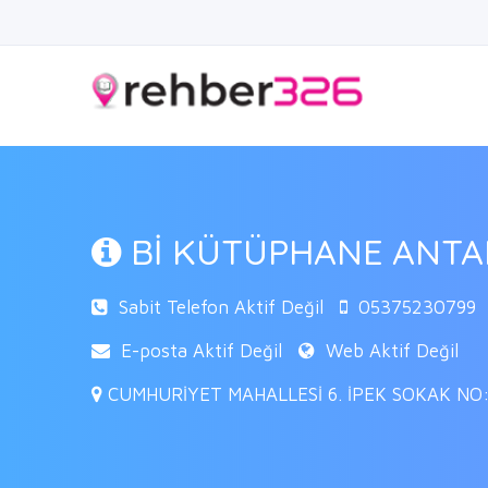
Bİ KÜTÜPHANE ANTA
Sabit Telefon Aktif Değil
05375230799
E-posta Aktif Değil
Web Aktif Değil
CUMHURİYET MAHALLESİ 6. İPEK SOKAK NO:7