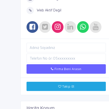
Web Aktif Değil
Firma Beni Arasın
Takip Et
Harita Konum