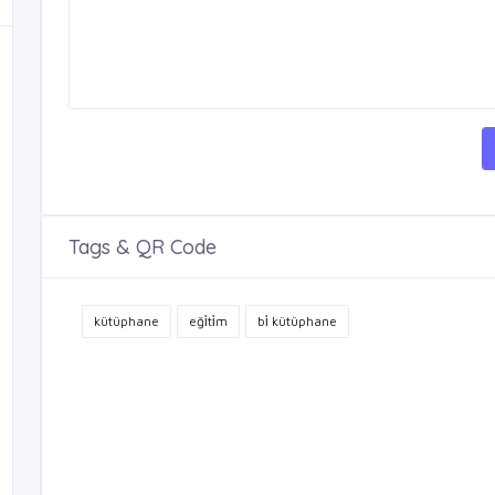
Tags & QR Code
kütüphane
eği̇ti̇m
bi̇ kütüphane