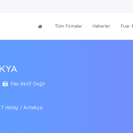
Tüm Firmalar
Haberler
Fuar &
KYA
Fax Aktif Değil
 Hatay / Antakya