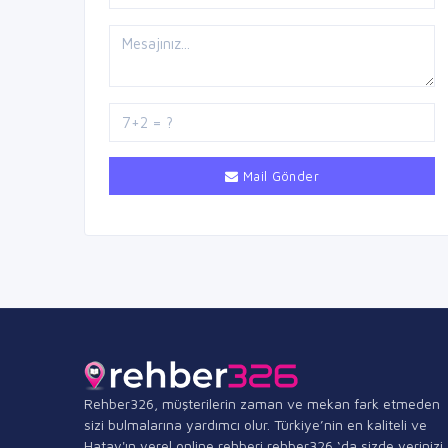
Mail Gönder
Rehber326, müşterilerin zaman ve mekan fark etmeden
sizi bulmalarına yardımcı olur. Türkiye’nin en kaliteli ve
Hatay'ın yerel online rehberi rehber326 ‘da sizde yerinizi