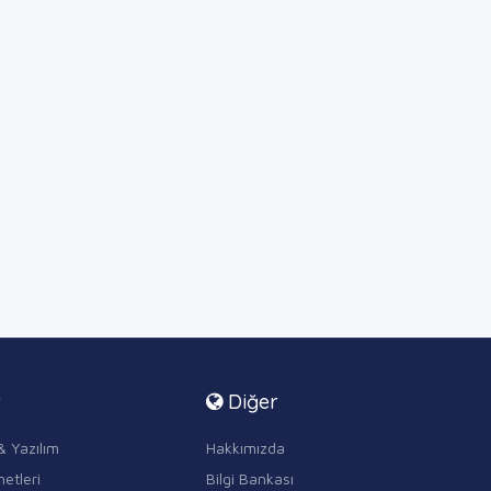
r
Diğer
& Yazılım
Hakkımızda
etleri
Bilgi Bankası