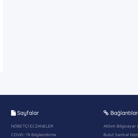
Sayfalar
Bağlantıla
NÖBETÇİ ECZANELER
Akbim Bilgisayar 
COVID-19 Bilgilendirme
Bulut Santral Hizm