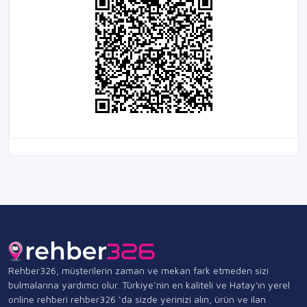
Rehber326, müşterilerin zaman ve mekan fark etmeden sizi
bulmalarına yardımcı olur. Türkiye’nin en kaliteli ve Hatay'ın yerel
online rehberi rehber326 ‘da sizde yerinizi alın, ürün ve ilan