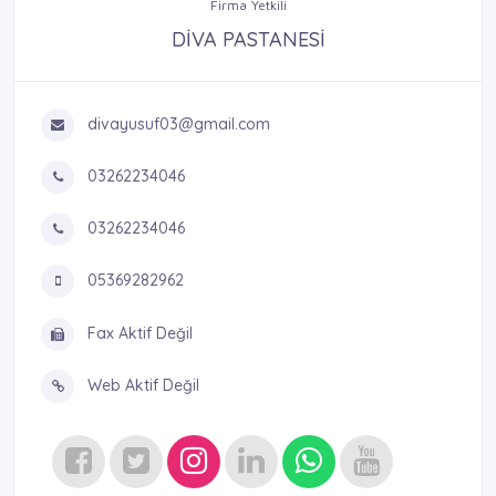
Firma Yetkili
DİVA PASTANESİ
divayusuf03@gmail.com
03262234046
03262234046
05369282962
Fax Aktif Değil
Web Aktif Değil