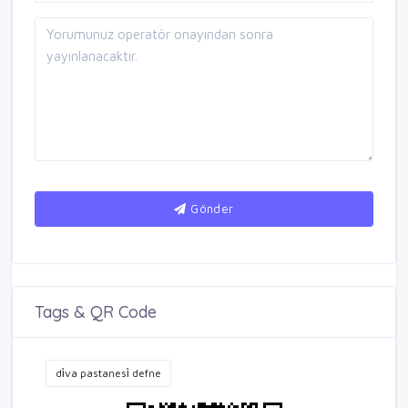
Gönder
Tags & QR Code
di̇va pastanesi̇ defne