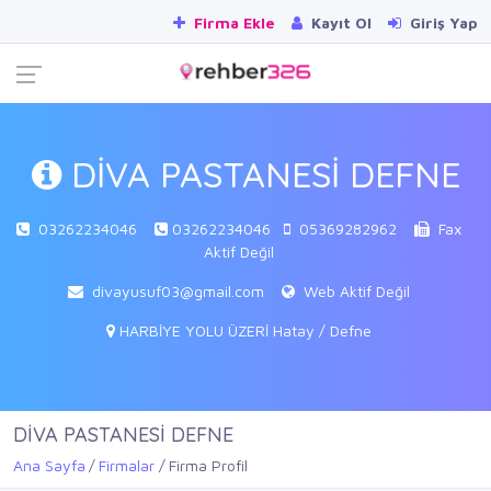
Firma Ekle
Kayıt Ol
Giriş Yap
DİVA PASTANESİ DEFNE
03262234046
03262234046
05369282962
Fax
Aktif Değil
divayusuf03@gmail.com
Web Aktif Değil
HARBİYE YOLU ÜZERİ Hatay / Defne
DİVA PASTANESİ DEFNE
Ana Sayfa
Firmalar
Firma Profil