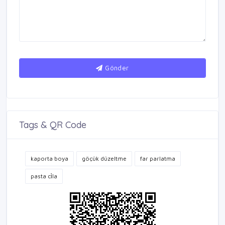
Gönder
Tags & QR Code
kaporta boya
göçük düzeltme
far parlatma
pasta ci̇la