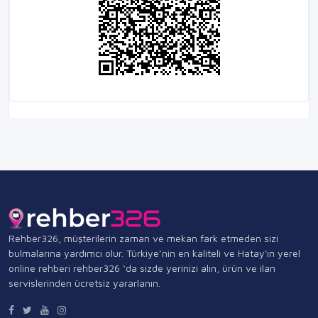
Rehber326, müşterilerin zaman ve mekan fark etmeden sizi
bulmalarına yardımcı olur. Türkiye’nin en kaliteli ve Hatay'ın yerel
online rehberi rehber326 ‘da sizde yerinizi alın, ürün ve ilan
servislerinden ücretsiz yararlanın.