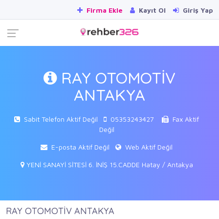
Firma Ekle
Kayıt Ol
Giriş Yap
RAY OTOMOTİV
ANTAKYA
Sabit Telefon Aktif Değil
05353243427
Fax Aktif
Değil
E-posta Aktif Değil
Web Aktif Değil
YENİ SANAYİ SİTESİ 6. İNİŞ 15.CADDE Hatay / Antakya
RAY OTOMOTİV ANTAKYA