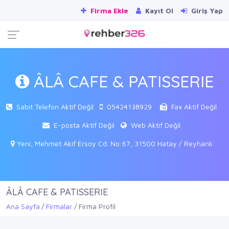
Firma Ekle
Kayıt Ol
Giriş Yap
ÂLÂ CAFE & PATISSERIE
Sabit Telefon Aktif Değil
05424138929
Fax Aktif Değil
E-posta Aktif Değil
Web Aktif Değil
Yeni, Mehmet Akif Ersoy Cd. No:67, 31500 Hatay / Reyhanlı
ÂLÂ CAFE & PATISSERIE
Ana Sayfa
Firmalar
Firma Profil