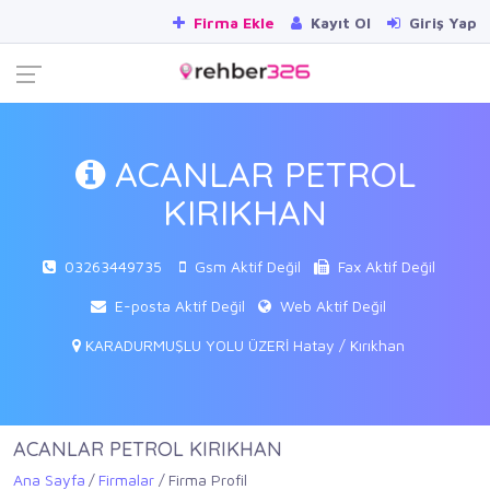
Firma Ekle
Kayıt Ol
Giriş Yap
ACANLAR PETROL
KIRIKHAN
03263449735
Gsm Aktif Değil
Fax Aktif Değil
E-posta Aktif Değil
Web Aktif Değil
KARADURMUŞLU YOLU ÜZERİ Hatay / Kırıkhan
ACANLAR PETROL KIRIKHAN
Ana Sayfa
Firmalar
Firma Profil